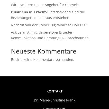
Wir erweitern unser Angebot für C-Levels
𝗕𝘂𝘀𝗶𝗻𝗲𝘀𝘀 𝗶𝗻 𝗧𝗿𝗮𝗰𝗵𝘁? Entscheidend sind die
Beziehungen, die daraus entstehen
Nachruf von der Kölner Digitalmesse DMEXCO
Ask us anything: Unsere Drei Brueder
Kommunkation und Beratung PR-Sprechstunde
Neueste Kommentare
Es sind keine Kommentare vorhanden.
KONTAKT
Dr. Marie-Christine Frank