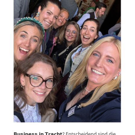
𝗕𝘂𝘀𝗶𝗻𝗲𝘀𝘀 𝗶𝗻 𝗧𝗿𝗮𝗰𝗵𝘁? Entscheidend sind die