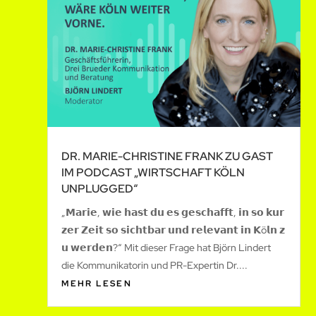
DR. MARIE-CHRISTINE FRANK ZU GAST
IM PODCAST „WIRTSCHAFT KÖLN
UNPLUGGED“
„𝗠𝗮𝗿𝗶𝗲, 𝘄𝗶𝗲 𝗵𝗮𝘀𝘁 𝗱𝘂 𝗲𝘀 𝗴𝗲𝘀𝗰𝗵𝗮𝗳𝗳𝘁, 𝗶𝗻 𝘀𝗼 𝗸𝘂𝗿
𝘇𝗲𝗿 𝗭𝗲𝗶𝘁 𝘀𝗼 𝘀𝗶𝗰𝗵𝘁𝗯𝗮𝗿 𝘂𝗻𝗱 𝗿𝗲𝗹𝗲𝘃𝗮𝗻𝘁 𝗶𝗻 𝗞ö𝗹𝗻 𝘇
𝘂 𝘄𝗲𝗿𝗱𝗲𝗻?“ Mit dieser Frage hat Björn Lindert
die Kommunikatorin und PR-Expertin Dr....
MEHR LESEN