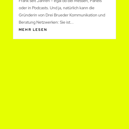
Frank seit Jahren – egal ob bei Messen, Panels
oder in Podcasts. Und ja, natürlich kann die
Gründerin von Drei Brueder Kommunikation und
Beratung Netzwerken: Sie ist...
MEHR LESEN