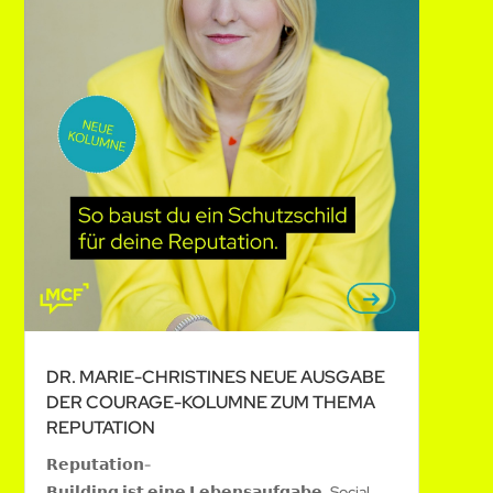
DR. MARIE-CHRISTINES NEUE AUSGABE
DER COURAGE-KOLUMNE ZUM THEMA
REPUTATION
𝗥𝗲𝗽𝘂𝘁𝗮𝘁𝗶𝗼𝗻-
𝗕𝘂𝗶𝗹𝗱𝗶𝗻𝗴 𝗶𝘀𝘁 𝗲𝗶𝗻𝗲 𝗟𝗲𝗯𝗲𝗻𝘀𝗮𝘂𝗳𝗴𝗮𝗯𝗲. Social