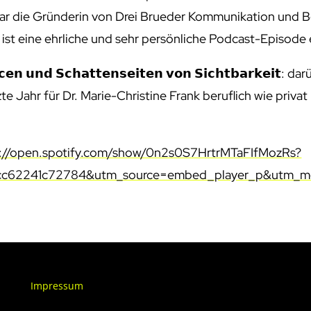
 die Gründerin von Drei Brueder Kommunikation und Be
ist eine ehrliche und sehr persönliche Podcast-Episode
𝗻𝗰𝗲𝗻 𝘂𝗻𝗱 𝗦𝗰𝗵𝗮𝘁𝘁𝗲𝗻𝘀𝗲𝗶𝘁𝗲𝗻 𝘃𝗼𝗻 𝗦𝗶𝗰𝗵𝘁𝗯𝗮𝗿𝗸
e Jahr für Dr. Marie-Christine Frank beruflich wie priva
s://open.spotify.com/show/0n2s0S7HrtrMTaFIfMozRs?
cc62241c72784&utm_source=embed_player_p&utm_m
Impressum