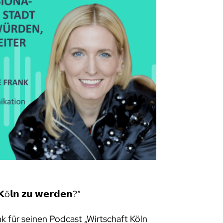
𝗻 𝗞ö𝗹𝗻 𝘇𝘂 𝘄𝗲𝗿𝗱𝗲𝗻?“
k für seinen Podcast „Wirtschaft Köln