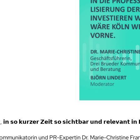
, 𝗶𝗻 𝘀𝗼 𝗸𝘂𝗿𝘇𝗲𝗿 𝗭𝗲𝗶𝘁 𝘀𝗼 𝘀𝗶𝗰𝗵𝘁𝗯𝗮𝗿 𝘂𝗻𝗱 𝗿𝗲𝗹𝗲𝘃𝗮𝗻𝘁 𝗶
 Kommunikatorin und PR-Expertin Dr. Marie-Christine Fran