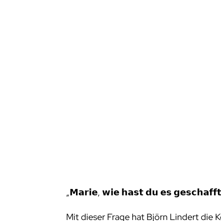
„𝗠𝗮𝗿𝗶𝗲, 𝘄𝗶𝗲 𝗵𝗮𝘀𝘁 𝗱𝘂 𝗲𝘀 𝗴𝗲𝘀𝗰𝗵𝗮𝗳𝗳𝘁
Mit dieser Frage hat Björn Lindert die