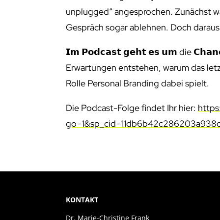
unplugged“ angesprochen. Zunächst war
Gespräch sogar ablehnen. Doch daraus 
𝗜𝗺 𝗣𝗼𝗱𝗰𝗮𝘀𝘁 𝗴𝗲𝗵𝘁 𝗲𝘀 𝘂𝗺 die 𝗖𝗵𝗮
Erwartungen entstehen, warum das letzt
Rolle Personal Branding dabei spielt.
Die Podcast-Folge findet Ihr hier:
http
go=1&sp_cid=11db6b42c286203a938
KONTAKT
Dr. Marie-Christine Frank