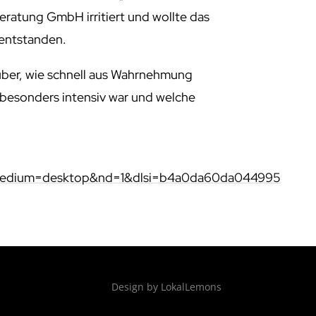
ratung GmbH irritiert und wollte das
 entstanden.
𝗲𝗶𝘁: darüber, wie schnell aus Wahrnehmung
t besonders intensiv war und welche
edium=desktop&nd=1&dlsi=b4a0da60da044995
Design by LokalLemons