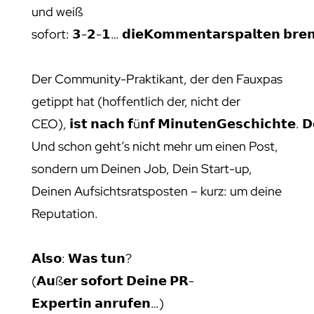
und weiß
sofort: 𝟯-𝟮-𝟭… 𝗱𝗶𝗲𝗞𝗼𝗺𝗺𝗲𝗻𝘁𝗮𝗿𝘀𝗽𝗮𝗹𝘁𝗲𝗻 𝗯𝗿𝗲
Der Community-Praktikant, der den Fauxpas
getippt hat (hoffentlich der, nicht der
CEO), 𝗶𝘀𝘁 𝗻𝗮𝗰𝗵 𝗳ü𝗻𝗳 𝗠𝗶𝗻𝘂𝘁𝗲𝗻𝗚𝗲𝘀𝗰𝗵𝗶𝗰𝗵𝘁𝗲. 𝗗𝗲
Und schon geht’s nicht mehr um einen Post,
sondern um Deinen Job, Dein Start-up,
Deinen Aufsichtsratsposten – kurz: um deine
Reputation.
𝗔𝗹𝘀𝗼: 𝗪𝗮𝘀 𝘁𝘂𝗻?
(𝗔𝘂ß𝗲𝗿 𝘀𝗼𝗳𝗼𝗿𝘁 𝗗𝗲𝗶𝗻𝗲 𝗣𝗥-
𝗘𝘅𝗽𝗲𝗿𝘁𝗶𝗻 𝗮𝗻𝗿𝘂𝗳𝗲𝗻…)