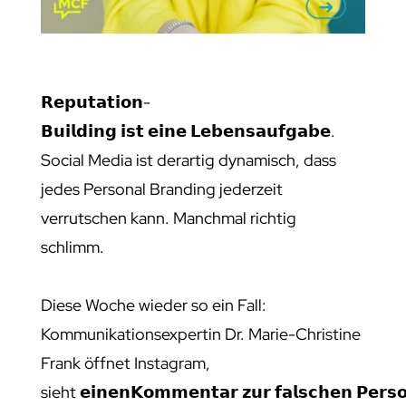
𝗥𝗲𝗽𝘂𝘁𝗮𝘁𝗶𝗼𝗻-
𝗕𝘂𝗶𝗹𝗱𝗶𝗻𝗴 𝗶𝘀𝘁 𝗲𝗶𝗻𝗲 𝗟𝗲𝗯𝗲𝗻𝘀𝗮𝘂𝗳𝗴𝗮𝗯𝗲.
Social Media ist derartig dynamisch, dass
jedes Personal Branding jederzeit
verrutschen kann. Manchmal richtig
schlimm.
Diese Woche wieder so ein Fall:
Kommunikationsexpertin Dr. Marie-Christine
Frank öffnet Instagram,
sieht 𝗲𝗶𝗻𝗲𝗻𝗞𝗼𝗺𝗺𝗲𝗻𝘁𝗮𝗿 𝘇𝘂𝗿 𝗳𝗮𝗹𝘀𝗰𝗵𝗲𝗻 𝗣𝗲𝗿𝘀𝗼