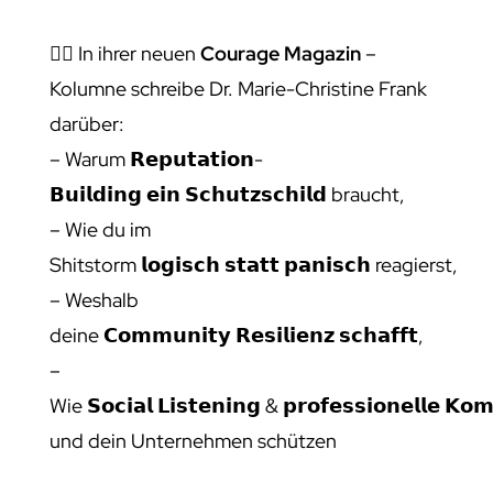
👉🏻 In ihrer neuen
Courage Magazin
–
Kolumne schreibe Dr. Marie-Christine Frank
darüber:
– Warum 𝗥𝗲𝗽𝘂𝘁𝗮𝘁𝗶𝗼𝗻-
𝗕𝘂𝗶𝗹𝗱𝗶𝗻𝗴 𝗲𝗶𝗻 𝗦𝗰𝗵𝘂𝘁𝘇𝘀𝗰𝗵𝗶𝗹𝗱 braucht,
– Wie du im
Shitstorm 𝗹𝗼𝗴𝗶𝘀𝗰𝗵 𝘀𝘁𝗮𝘁𝘁 𝗽𝗮𝗻𝗶𝘀𝗰𝗵 reagierst,
– Weshalb
deine 𝗖𝗼𝗺𝗺𝘂𝗻𝗶𝘁𝘆 𝗥𝗲𝘀𝗶𝗹𝗶𝗲𝗻𝘇 𝘀𝗰𝗵𝗮𝗳𝗳𝘁,
–
Wie 𝗦𝗼𝗰𝗶𝗮𝗹 𝗟𝗶𝘀𝘁𝗲𝗻𝗶𝗻𝗴 & 𝗽𝗿𝗼𝗳𝗲𝘀𝘀𝗶𝗼𝗻𝗲𝗹𝗹𝗲 𝗞
und dein Unternehmen schützen